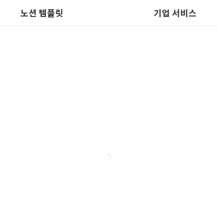
📬 템플릿 요청
노션박스 인수
노션 템플릿
기업 서비스