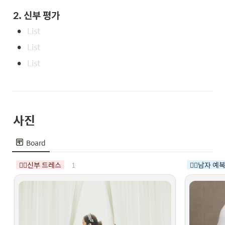
2. 신부 평가
•
•
•
사진
Board
1
👰‍♀️신부 드레스
🤵‍♂️남자 예