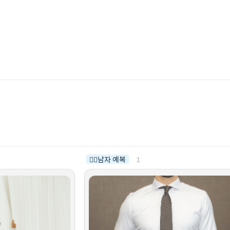
1
🤵‍♂️남자 예복