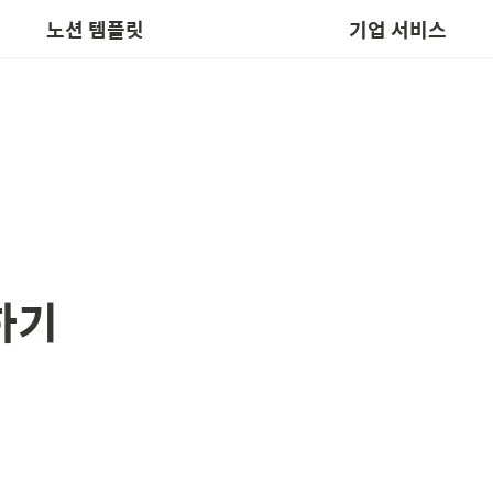
📬 템플릿 요청
노션박스 인수
노션 템플릿
기업 서비스
하기