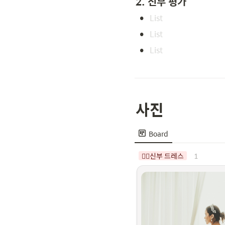
2. 신부 평가
•
•
•
사진
Board
1
👰‍♀️신부 드레스