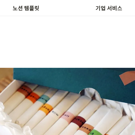
📬 템플릿 요청
노션박스 인수
노션 템플릿
기업 서비스