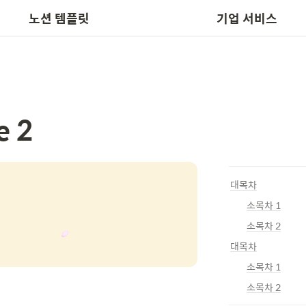
📬 템플릿 요청
노션박스 인수
노션 템플릿
기업 서비스
e 2
대목차
소목차 1
소목차 2
대목차
소목차 1
소목차 2