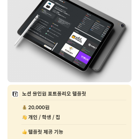
노션 올인원 포트폴리오 템플릿
 20,000원  
 개인 / 학생 / 집
템플릿 제공 기능