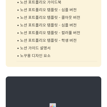
• 노션 포트폴리오 가이드북
• 노션 포트폴리오 템플릿 - 심플 버전
• 노션 포트폴리오 템플릿 - 콜아웃 버전
• 노션 포트폴리오 템플릿 - 심플 버전
• 노션 포트폴리오 템플릿 - 컬러풀 버전
• 노션 포트폴리오 템플릿 - 학생 버전
• 노션 가이드 설명서
• 노꾸용 디자인 요소