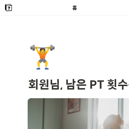
홈
🏋️
회원님, 남은 PT 횟