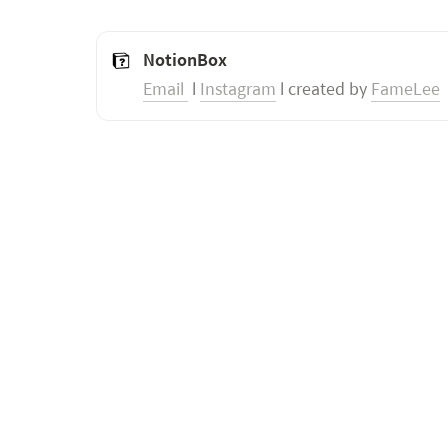
NotionBox
Email 
 l 
Instagram
 l created by 
FameLee