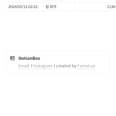
2024/05/12 02:22
팀 회의
1130
NotionBox
Email 
 l 
Instagram
 l created by 
FameLee