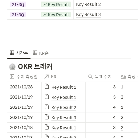
Key Result 2
21-3Q
📈 Key Result
Key Result 3
21-3Q
📈 Key Result
시간순
KR순
OKR 트래커
수치 측정일
KR
목표 수치
측정 
2021/10/28
3
1
Key Result 1
2021/10/19
3
2
Key Result 1
2021/10/19
4
1
Key Result 2
2021/10/19
4
2
Key Result 3
2021/10/18
3
2
Key Result 1
2021/10/18
4
0
Key Result 2