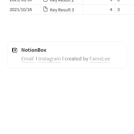
2021/10/18
4
3
Key Result 3
NotionBox
Email 
 l 
Instagram
 l created by 
FameLee